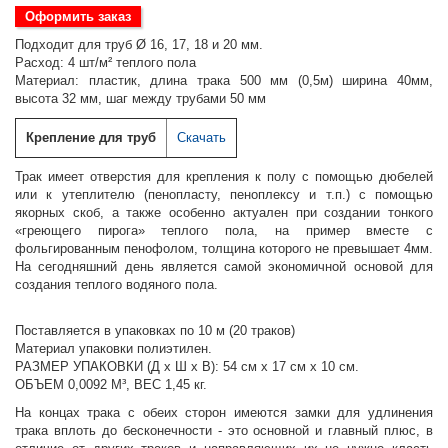
Оформить заказ
Подходит для труб Ø 16, 17, 18 и 20 мм.
Расход: 4 шт/м² теплого пола
Материал: пластик, длина трака 500 мм (0,5м) ширина 40мм,
высота 32 мм, шаг между трубами 50 мм
Крепление для труб
Скачать
Трак имеет отверстия для крепления к полу с помощью дюбелей
или к утеплителю (пенопласту, пеноплексу и т.п.) с помощью
якорных скоб, а также особенно актуален при создании тонкого
«греющего пирога» теплого пола, на пример вместе с
фольгированным пенофолом, толщина которого не превышает 4мм.
На сегодняшний день является самой экономичной основой для
создания теплого водяного пола.
Поставляется в упаковках по 10 м (20 траков)
Материал упаковки полиэтилен.
РАЗМЕР УПАКОВКИ (Д х Ш х В): 54 см х 17 см х 10 см.
ОБЪЕМ 0,0092 М³, ВЕС 1,45 кг.
На концах трака с обеих сторон имеются замки для удлинения
трака вплоть до бесконечности - это основной и главный плюс, в