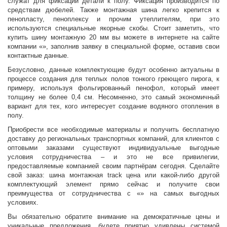
служат для фиксации детали к полу. Фиксация производится по
средствам дюбелей. Также монтажная шина легко крепится к
пенопласту, пеноплексу и прочим утеплителям, при это
используются специальные якорные скобы. Стоит заметить, что
купить шину монтажную 20 мм вы можете в интернете на сайте
компании «», заполнив заявку в специальной форме, оставив свои
контактные данные.
Безусловно, данные комплектующие будут особенно актуальны в
процессе создания для теплых полов тонкого греющего пирога, к
примеру, используя фольгированный пенофол, который имеет
толщину не более 0,4 см. Несомненно, это самый экономичный
вариант для тех, кого интересует создание водяного отопления в
полу.
Приобрести все необходимые материалы и получить бесплатную
доставку до региональных транспортных компаний, для клиентов с
оптовыми заказами существуют индивидуальные выгодные
условия сотрудничества – и это не все привилегии,
предоставляемые компанией своим партнёрам сегодня. Сделайте
свой заказ: шина монтажная track цена или какой-либо другой
комплектующий элемент прямо сейчас и получите свои
преимущества от сотрудничества с «» на самых выгодных
условиях.
Вы обязательно обратите внимание на демократичные цены и
уникальные предложения, будете приятно удивлены системой