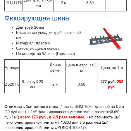
Для труб 14 -18
JR1417TK
2 м
3.50
мм
Фиксирующая шина
Для труб 20мм
Расстояние укладки труб: кратно 50
мм
Материал: пластик
Самоклеющаяся основа
Производство Winkler (Германия)
Длина
Цена в евро, за 1
Артикул
Цена, за 1 м
рейки
м
Для труб 20
277 руб.
252
ZS20TK
2 м
3.50
мм
руб.
Стоимость 1м² теплого пола
(4 шины SHM 1620, длинной по 0,5м
(29 руб./шт.) + 1м² фольгированного утеплителя с разметкой (60
руб./ м²)
всего 176 руб., в 2,5 раза выгодее
, чем стоимость 1м²
пенополистирольной плиты FT 40208 или в 6 раз, чем 1м²
пенополистирольной плиты UPONOR 1005478.