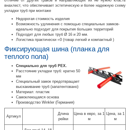
отличие от других траков и направляющих их не нужно класть
внахлест, что обеспечивает эстетическую и более надежную схему
укладки труб при монтаже
Недорогая стоимость изделия
Возможность удлинения с помощью специальных замков-
идеально подходит для покрытия больших территорий
Подходит для любых труб Ø 16 и 20 мм.
Логистика практически =0 (товар легкий и компактный )
Фиксирующая шина (планка для
теплого пола)
Специально для труб PEX.
Расстояние укладки труб: кратно 50
мм
Специальный замок предотвращает
выскакивание труб (запатентовано)
Материал: пластик
Самоклеющаяся основа
Производство Winkler (Германия)
Длина
Цена в евро, за 1
Цена, за 1
Артикул
рейки
м
м