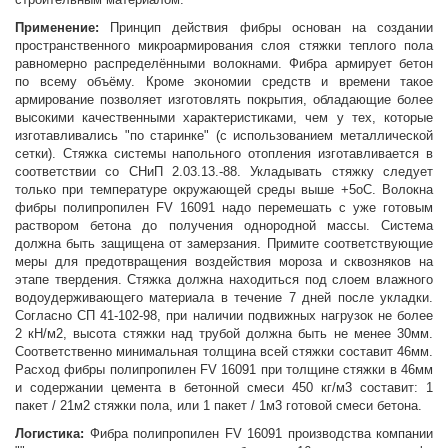
Применение:
Принцип действия фибры основан на создании
пространственного микроармирования слоя стяжки теплого пола
равномерно распределёнными волокнами. Фибра армирует бетон
по всему объёму. Кроме экономии средств и времени такое
армирование позволяет изготовлять покрытия, обладающие более
высокими качественными характеристиками, чем у тех, которые
изготавливались "по старинке" (с использованием металлической
сетки). Стяжка системы напольного отопления изготавливается в
соответствии со СНиП 2.03.13.-88. Укладывать стяжку следует
только при температуре окружающей среды выше +5oC. Волокна
фибры полипропилен FV 16091 надо перемешать с уже готовым
раствором бетона до получения однородной массы. Система
должна быть защищена от замерзания. Примите соответствующие
меры для предотвращения воздействия мороза и сквозняков на
этапе твердения. Стяжка должна находиться под слоем влажного
водоудерживающего материала в течение 7 дней после укладки.
Согласно СП 41-102-98, при наличии подвижных нагрузок не более
2 кН/м2, высота стяжки над трубой должна быть не менее 30мм.
Соответственно минимальная толщина всей стяжки составит 46мм.
Расход фибры полипропилен FV 16091 при толщине стяжки в 46мм
и содержании цемента в бетонной смеси 450 кг/м3 составит: 1
пакет / 21м2 стяжки пола, или 1 пакет / 1м3 готовой смеси бетона.
Логистика:
Фибра полипропилен FV 16091 производства компании