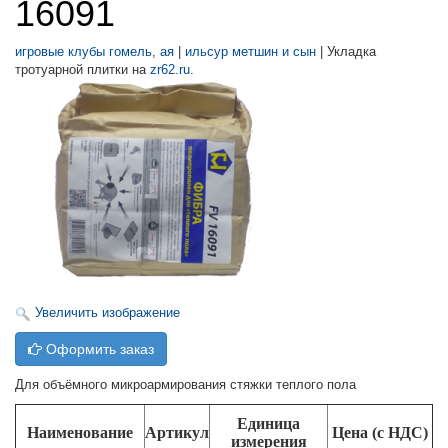
16091
игровые клубы гомель, ая
|
ильсур метшин и сын
| Укладка
тротуарной плитки на
zr62.ru
.
Увеличить изображение
Оформить заказ
Для объёмного микроармирования стяжки теплого пола
Единица
Наименование
Артикул
Цена (с НДС)
измерения