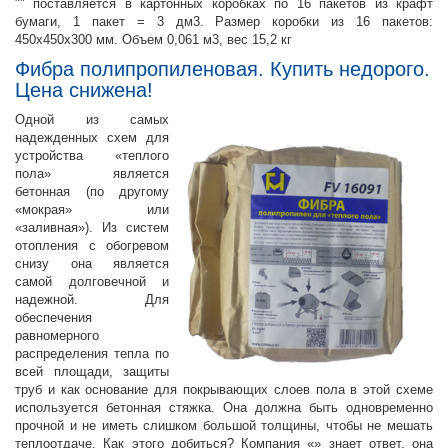
"" поставляется в картонных коробках по 16 пакетов из крафт
бумаги, 1 пакет = 3 дм3. Размер коробки из 16 пакетов:
450x450x300 мм. Объем 0,061 м3, вес 15,2 кг
Фибра полипропиленовая. Купить недорого.
Цена снижена!
Одной из самых
надежденных схем для
устройства «теплого
пола» является
бетонная (по другому
«мокрая» или
«заливная»). Из систем
отопления с обогревом
снизу она является
самой долговечной и
надежной. Для
обеспечения
равномерного
распределения тепла по
всей площади, защиты
труб и как основание для покрывающих слоев пола в этой схеме
используется бетонная стяжка. Она должна быть одновременно
прочной и не иметь слишком большой толщины, чтобы не мешать
теплоотдаче. Как этого добиться? Компания «» знает ответ, она