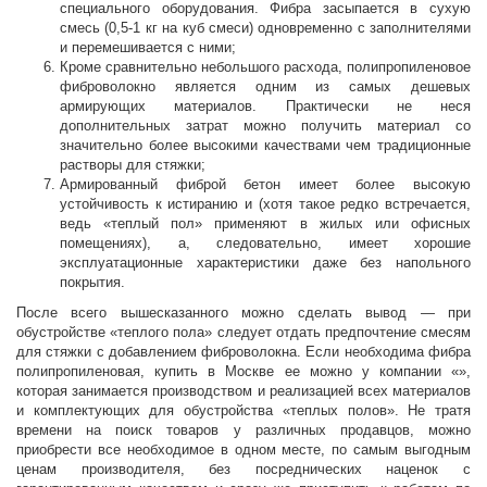
специального оборудования. Фибра засыпается в сухую
смесь (0,5-1 кг на куб смеси) одновременно с заполнителями
и перемешивается с ними;
Кроме сравнительно небольшого расхода, полипропиленовое
фиброволокно является одним из самых дешевых
армирующих материалов. Практически не неся
дополнительных затрат можно получить материал со
значительно более высокими качествами чем традиционные
растворы для стяжки;
Армированный фиброй бетон имеет более высокую
устойчивость к истиранию и (хотя такое редко встречается,
ведь «теплый пол» применяют в жилых или офисных
помещениях), а, следовательно, имеет хорошие
эксплуатационные характеристики даже без напольного
покрытия.
После всего вышесказанного можно сделать вывод — при
обустройстве «теплого пола» следует отдать предпочтение смесям
для стяжки с добавлением фиброволокна. Если необходима фибра
полипропиленовая, купить в Москве ее можно у компании «»,
которая занимается производством и реализацией всех материалов
и комплектующих для обустройства «теплых полов». Не тратя
времени на поиск товаров у различных продавцов, можно
приобрести все необходимое в одном месте, по самым выгодным
ценам производителя, без посреднических наценок с