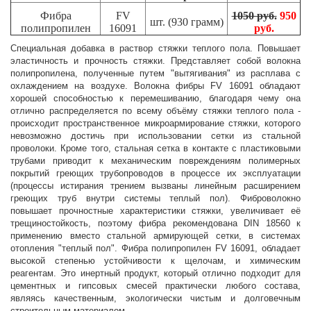
Фибра
FV
1050 руб.
950
шт. (930 грамм)
полипропилен
16091
руб.
Специальная добавка в раствор стяжки теплого пола. Повышает
эластичность и прочность стяжки. Представляет собой волокна
полипропилена, полученные путем "вытягивания" из расплава с
охлаждением на воздухе. Волокна фибры FV 16091 обладают
хорошей способностью к перемешиванию, благодаря чему она
отлично распределяется по всему объёму стяжки теплого пола -
происходит пространственное микроармирование стяжки, которого
невозможно достичь при использовании сетки из стальной
проволоки. Кроме того, стальная сетка в контакте с пластиковыми
трубами приводит к механическим повреждениям полимерных
покрытий греющих трубопроводов в процессе их эксплуатации
(процессы истирания трением вызваны линейным расширением
греющих труб внутри системы теплый пол). Фиброволокно
повышает прочностные характеристики стяжки, увеличивает её
трещиностойкость, поэтому фибра рекомендована DIN 18560 к
применению вместо стальной армирующей сетки, в системах
отопления "теплый пол". Фибра полипропилен FV 16091, обладает
высокой степенью устойчивости к щелочам, и химическим
реагентам. Это инертный продукт, который отлично подходит для
цементных и гипсовых смесей практически любого состава,
являясь качественным, экологически чистым и долговечным
строительным материалом.