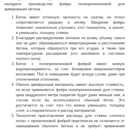
наладила производство фибры полипропиленовой для
армирования бетона.
Бетон имеет отличную прочность на сжатие, но плохо
сопротивляется разрыву и изгибу. Введение фибры
позволяет значительно улучшить этот показатель, а значит,
и уменьшить толщину стяжки;
Благодаря распределению волокон по всему объему смеси
она не дает образовываться микротрещинам и расслоениям
бетона, которые образуются при его усадке, а также при
температурном расширении (что неизбежно в системах
теплого пола);
Бетон с полипропиленовой фиброй имеет низкую
водопроницаемость, за счет блокировки микрокапилляров
волокнами. Пол в помещении будет всегда сухим, даже при
отключенном отоплении;
Обычно армирующие материалы имеют высокую стоимость,
но если применяется фибра полипропиленовая для стяжки,
цена квадратного метра покрытия будет даже меньше чем, в
случае если бы использовался обычный бетон. Это
достигается за счет того что можно уменьшить толщину
слоя, а следовательно и расход материалов;
Технология приготовление раствора для стяжки «теплого
пола» с пропиленовой фиброй практически не отличается от
замешивания обычного бетона и не требует применения